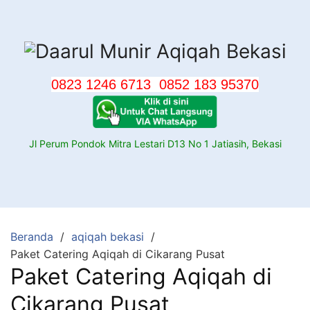
Langsung
ke
konten
0823 1246 6713
0852 183 95370
Jl Perum Pondok Mitra Lestari D13 No 1 Jatiasih, Bekasi
Beranda
aqiqah bekasi
Paket Catering Aqiqah di Cikarang Pusat
Paket Catering Aqiqah di
Cikarang Pusat