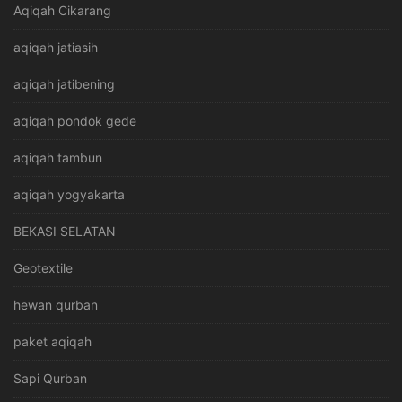
Aqiqah Cikarang
aqiqah jatiasih
aqiqah jatibening
aqiqah pondok gede
aqiqah tambun
aqiqah yogyakarta
BEKASI SELATAN
Geotextile
hewan qurban
paket aqiqah
Sapi Qurban