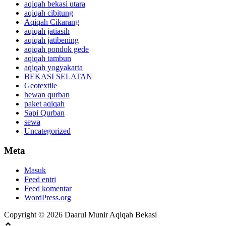
aqiqah bekasi utara
aqiqah cibitung
Aqiqah Cikarang
aqiqah jatiasih
aqiqah jatibening
aqiqah pondok gede
aqiqah tambun
aqiqah yogyakarta
BEKASI SELATAN
Geotextile
hewan qurban
paket aqiqah
Sapi Qurban
sewa
Uncategorized
Meta
Masuk
Feed entri
Feed komentar
WordPress.org
Copyright © 2026 Daarul Munir Aqiqah Bekasi