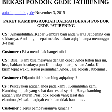
BEKASI PONDOK GEDE JATIBENING
aqiqah pondok gede
·
November 3, 2015
PAKET KAMBING AQIQAH DAERAH BEKASI PONDOK
GEDE JATIBENING
CS :
Alhamdulillah..Kabar Gembira bagi anda warga Jatibening dan
sekitarnya. Anda ingin cepat melaksanakan aqiqah tanpa menunggu
3-4 hari
Customer
:
Bisa mendadak banget nih ?
CS :
Bisa , Kami bisa melayani dengan cepat. Anda telfon hari ini,
lusa, bahkan besoknya pun Kami siap antar pesanan Anda. Kami
kirim tepat waktu sesuai permintaan Anda. Jasa aqiqah Jatibening .
Customer :
Dijamin tidak kambing aqiqahnya?
Cs :
Percayakan aqiqah anda pada kami . Keunggulan kami :
Kambing aqiqah yang sehat dan sesuai syariat ,Harga kambing
aqiqah yang murah ,Nasi box aqiqah yang lezat dan
ekonimus,Masakan aqiqah enak dan tidak bau amis .
Customer :
Terus pembayarannya gimana ?