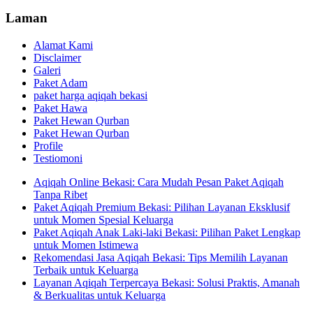
Laman
Alamat Kami
Disclaimer
Galeri
Paket Adam
paket harga aqiqah bekasi
Paket Hawa
Paket Hewan Qurban
Paket Hewan Qurban
Profile
Testiomoni
Aqiqah Online Bekasi: Cara Mudah Pesan Paket Aqiqah
Tanpa Ribet
Paket Aqiqah Premium Bekasi: Pilihan Layanan Eksklusif
untuk Momen Spesial Keluarga
Paket Aqiqah Anak Laki-laki Bekasi: Pilihan Paket Lengkap
untuk Momen Istimewa
Rekomendasi Jasa Aqiqah Bekasi: Tips Memilih Layanan
Terbaik untuk Keluarga
Layanan Aqiqah Terpercaya Bekasi: Solusi Praktis, Amanah
& Berkualitas untuk Keluarga