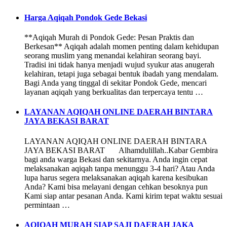
Harga Aqiqah Pondok Gede Bekasi
**Aqiqah Murah di Pondok Gede: Pesan Praktis dan
Berkesan** Aqiqah adalah momen penting dalam kehidupan
seorang muslim yang menandai kelahiran seorang bayi.
Tradisi ini tidak hanya menjadi wujud syukur atas anugerah
kelahiran, tetapi juga sebagai bentuk ibadah yang mendalam.
Bagi Anda yang tinggal di sekitar Pondok Gede, mencari
layanan aqiqah yang berkualitas dan terpercaya tentu …
LAYANAN AQIQAH ONLINE DAERAH BINTARA
JAYA BEKASI BARAT
LAYANAN AQIQAH ONLINE DAERAH BINTARA
JAYA BEKASI BARAT Alhamdulillah..Kabar Gembira
bagi anda warga Bekasi dan sekitarnya. Anda ingin cepat
melaksanakan aqiqah tanpa menunggu 3-4 hari? Atau Anda
lupa harus segera melaksanakan aqiqah karena kesibukan
Anda? Kami bisa melayani dengan cehkan besoknya pun
Kami siap antar pesanan Anda. Kami kirim tepat waktu sesuai
permintaan …
AQIQAH MURAH SIAP SAJI DAERAH JAKA