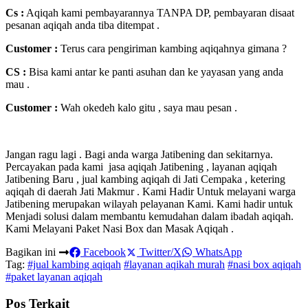
Cs :
Aqiqah kami pembayarannya TANPA DP, pembayaran disaat
pesanan aqiqah anda tiba ditempat .
Customer :
Terus cara pengiriman kambing aqiqahnya gimana ?
CS :
Bisa kami antar ke panti asuhan dan ke yayasan yang anda
mau .
Customer :
Wah okedeh kalo gitu , saya mau pesan .
Jangan ragu lagi . Bagi anda warga Jatibening dan sekitarnya.
Percayakan pada kami jasa aqiqah Jatibening , layanan aqiqah
Jatibening Baru , jual kambing aqiqah di Jati Cempaka , ketering
aqiqah di daerah Jati Makmur . Kami Hadir Untuk melayani warga
Jatibening merupakan wilayah pelayanan Kami. Kami hadir untuk
Menjadi solusi dalam membantu kemudahan dalam ibadah aqiqah.
Kami Melayani Paket Nasi Box dan Masak Aqiqah .
Bagikan ini
Facebook
Twitter/X
WhatsApp
Tag:
#jual kambing aqiqah
#layanan aqikah murah
#nasi box aqiqah
#paket layanan aqiqah
Pos Terkait