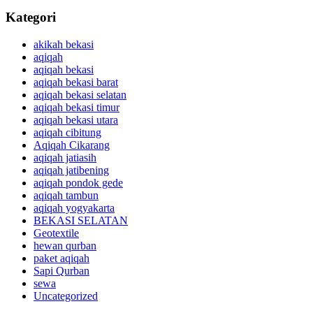
Kategori
akikah bekasi
aqiqah
aqiqah bekasi
aqiqah bekasi barat
aqiqah bekasi selatan
aqiqah bekasi timur
aqiqah bekasi utara
aqiqah cibitung
Aqiqah Cikarang
aqiqah jatiasih
aqiqah jatibening
aqiqah pondok gede
aqiqah tambun
aqiqah yogyakarta
BEKASI SELATAN
Geotextile
hewan qurban
paket aqiqah
Sapi Qurban
sewa
Uncategorized