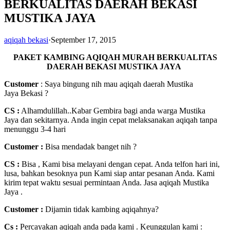
BERKUALITAS DAERAH BEKASI
MUSTIKA JAYA
aqiqah bekasi
·
September 17, 2015
PAKET KAMBING AQIQAH MURAH BERKUALITAS
DAERAH BEKASI MUSTIKA JAYA
Customer
: Saya bingung nih mau aqiqah daerah Mustika
Jaya Bekasi ?
CS :
Alhamdulillah..Kabar Gembira bagi anda warga Mustika
Jaya dan sekitarnya. Anda ingin cepat melaksanakan aqiqah tanpa
menunggu 3-4 hari
Customer
:
Bisa mendadak banget nih ?
CS :
Bisa , Kami bisa melayani dengan cepat. Anda telfon hari ini,
lusa, bahkan besoknya pun Kami siap antar pesanan Anda. Kami
kirim tepat waktu sesuai permintaan Anda. Jasa aqiqah Mustika
Jaya .
Customer :
Dijamin tidak kambing aqiqahnya?
Cs :
Percayakan aqiqah anda pada kami . Keunggulan kami :