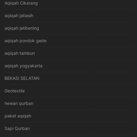
Aqiqah Cikarang
aqiqah jatiasih
aqiqah jatibening
aqiqah pondok gede
aqiqah tambun
aqiqah yogyakarta
BEKASI SELATAN
Geotextile
hewan qurban
paket aqiqah
Sapi Qurban