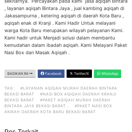
sekitarnya. Percayakan pada kami jasa aqiqah Bintara
, layanan aqiqah Bintara Jaya , jual kambing aqiqah di
Jakasampurna , ketering aqiqah di daerah Kota Baru ,
aqiqah enak di Kranji . Kami Hadir Untuk melayani
warga Kota Baru merupakan wilayah pelayanan Kami.
Kami hadir untuk Menjadi solusi dalam membantu
kemudahan dalam ibadah aqiqah. Kami Melayani Paket
Nasi Box dan Masak Aqiqah .
BAGIKAN INI
Facebook
Twitter/X
WhatsApp
TAG:
#LAYANAN AQIQAH MURAH DAERAH BINTARA
BEKASI BARAT
#NASI BOX AQIQAH DAERAH KRANJI
BEKASI BARAT
#PAKET AQIQAH MURAH DAERAH
BINTARA JAYA BEKASI BARAT .
#PAKET NASI BOX
AKIKAH DAERAH KOTA BARU BEKASI BARAT
Pos Terkait