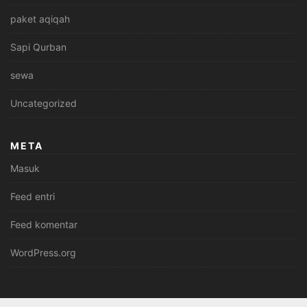
paket aqiqah
Sapi Qurban
sewa
Uncategorized
META
Masuk
Feed entri
Feed komentar
WordPress.org