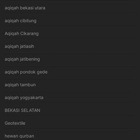
aqiqah bekasi utara
aqiqah cibitung
Aqiqah Cikarang
aqiqah jatiasih
aqiqah jatibening
aqiqah pondok gede
aqiqah tambun
aqiqah yogyakarta
BEKASI SELATAN
Geotextile
hewan qurban