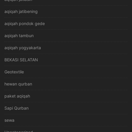
aqiqah jatibening
aqiqah pondok gede
aqiqah tambun
aqiqah yogyakarta
BEKASI SELATAN
Geotextile
hewan qurban
paket aqiqah
Sapi Qurban
sewa