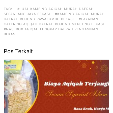
TAG:
#JUAL KAMBING AQIQAH MURAH DAERAH
SEPANJANG JAYA BEKASI
#KAMBING AQIQAH MURAH
DAERAH BOJONG RAWALUMBU BEKASI
#LAYANAN
CATERING AQIQAH DAERAH BOJONG MENTENG BEKASI
#NASI BOX AQIQAH LENGKAP DAERAH PENGASINAN
BEKASI .
Pos Terkait