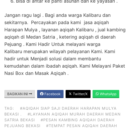
Bisa di antar ke panti asuhan dan ke yayasan .
Jangan ragu lagi . Bagi anda warga Kalibaru dan
sekitarnya. Percayakan pada kami jasa aqiqah
Harapan Mulya , layanan aqiqah Kalibaru , jual kambing
aqiqah di Medan Satria , ketering aqiqah di daerah
Pejuang . Kami Hadir Untuk melayani warga
Kalibaru merupakan wilayah pelayanan Kami. Kami
hadir untuk Menjadi solusi dalam membantu
kemudahan dalam ibadah aqiqah. Kami Melayani Paket
Nasi Box dan Masak Aqiqah .
BAGIKAN INI
Facebook
Twitter/X
WhatsApp
TAG:
#AQIQAH SIAP SAJI DAERAH HARAPAN MULYA
BEKASI .
#LAYANAN AQIQAH MURAH DAERAH MEDAN
SATRIA BEKASI
#PESAN KAMBING AQIQAH DAERAH
PEJUANG BEKASI
#TEMPAT PESAN AQIQAH DAERAH