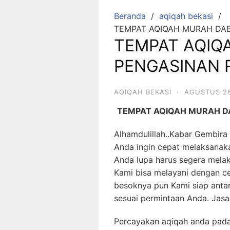
Beranda
aqiqah bekasi
TEMPAT AQIQAH MURAH DA
TEMPAT AQIQ
PENGASINAN 
AQIQAH BEKASI
·
AGUSTUS 26
TEMPAT AQIQAH MURAH D
Alhamdulillah..Kabar Gembira
Anda ingin cepat melaksanak
Anda lupa harus segera mela
Kami bisa melayani dengan cep
besoknya pun Kami siap antar
sesuai permintaan Anda. Jasa
Percayakan aqiqah anda pada