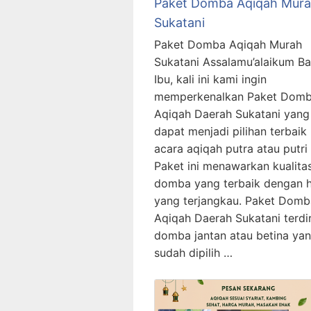
Paket Domba Aqiqah Mur
Sukatani
Paket Domba Aqiqah Murah
Sukatani Assalamu’alaikum B
Ibu, kali ini kami ingin
memperkenalkan Paket Dom
Aqiqah Daerah Sukatani yang
dapat menjadi pilihan terbaik
acara aqiqah putra atau putri
Paket ini menawarkan kualita
domba yang terbaik dengan 
yang terjangkau. Paket Domb
Aqiqah Daerah Sukatani terdir
domba jantan atau betina ya
sudah dipilih …