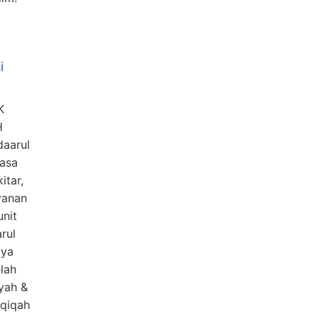
i
K
H
daarul
jasa
itar,
yanan
unit
rul
aya
lah
yah &
qiqah