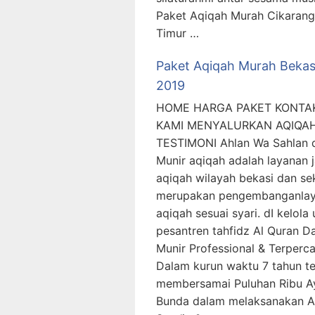
Paket Aqiqah Murah Cikarang
Timur …
Paket Aqiqah Murah Bekas
2019
HOME HARGA PAKET KONTA
KAMI MENYALURKAN AQIQA
TESTIMONI Ahlan Wa Sahlan 
Munir aqiqah adalah layanan 
aqiqah wilayah bekasi dan sek
merupakan pengembanganla
aqiqah sesuai syari. dI kelola 
pesantren tahfidz Al Quran Da
Munir Professional & Terperc
Dalam kurun waktu 7 tahun te
membersamai Puluhan Ribu A
Bunda dalam melaksanakan A