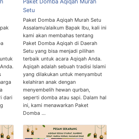
ah
Paket Domba Aqiqah Murah
Setu
Paket Domba Aqiqah Murah Setu
apak
Assalamu’alaikum Bapak Ibu, kali ini
kami akan membahas tentang
ba
Paket Domba Aqiqah di Daerah
Setu yang bisa menjadi pilihan
 untuk
terbaik untuk acara Aqiqah Anda.
 Anda.
Aqiqah adalah sebuah tradisi Islami
s
yang dilakukan untuk menyambut
harga
kelahiran anak dengan
a
menyembelih hewan qurban,
i dari
seperti domba atau sapi. Dalam hal
ng
ini, kami menawarkan Paket
Domba …