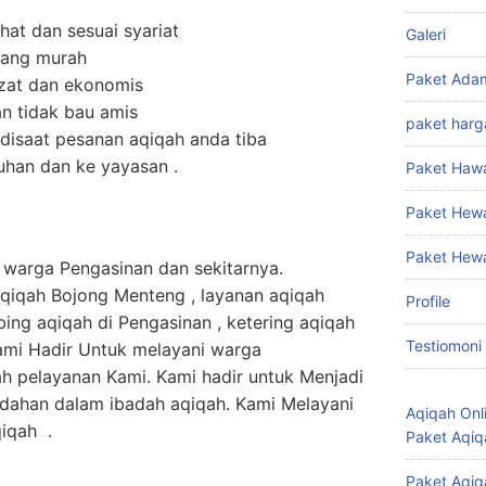
at dan sesuai syariat
Galeri
yang murah
Paket Ada
ezat dan ekonomis
n tidak bau amis
paket harg
isaat pesanan aqiqah anda tiba
suhan dan ke yayasan .
Paket Haw
Paket Hew
Paket Hew
da warga Pengasinan dan sekitarnya.
qiqah Bojong Menteng , layanan aqiqah
Profile
ing aqiqah di Pengasinan , ketering aqiqah
Testiomoni
ami Hadir Untuk melayani warga
h pelayanan Kami. Kami hadir untuk Menjadi
ahan dalam ibadah aqiqah. Kami Melayani
Aqiqah Onl
iqah .
Paket Aqiq
Paket Aqiq