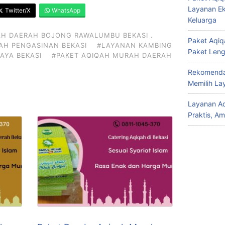
Layanan Ek
Twitter/X
WhatsApp
Keluarga
AH DAERAH BOJONG RAWALUMBU BEKASI .
Paket Aqiqa
AH PENGASINAN BEKASI
#LAYANAN KAMBING
Paket Len
AYA BEKASI
#PAKET AQIQAH MURAH DAERAH
Rekomendas
Memilih La
Layanan Aq
Praktis, A