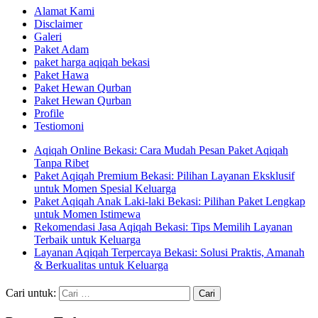
Alamat Kami
Disclaimer
Galeri
Paket Adam
paket harga aqiqah bekasi
Paket Hawa
Paket Hewan Qurban
Paket Hewan Qurban
Profile
Testiomoni
Aqiqah Online Bekasi: Cara Mudah Pesan Paket Aqiqah
Tanpa Ribet
Paket Aqiqah Premium Bekasi: Pilihan Layanan Eksklusif
untuk Momen Spesial Keluarga
Paket Aqiqah Anak Laki-laki Bekasi: Pilihan Paket Lengkap
untuk Momen Istimewa
Rekomendasi Jasa Aqiqah Bekasi: Tips Memilih Layanan
Terbaik untuk Keluarga
Layanan Aqiqah Terpercaya Bekasi: Solusi Praktis, Amanah
& Berkualitas untuk Keluarga
Cari untuk: