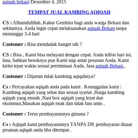
aqiqah bekasi
·
Desember 4, 2015
TEMPAT JUAL KAMBING AQIQAH
CS :
Alhamdulillah..Kabar Gembira bagi anda warga Bekasi dan
sekitarnya. Anda ingin cepat melaksanakan
aqiqah Bekasi
tanpa
menunggu 3-4 hari
Customer
:
Bisa mendadak banget nih ?
CS :
Bisa , Kami bisa melayani dengan cepat. Anda telfon hari ini,
lusa, bahkan besoknya pun Kami siap antar pesanan Anda. Kami
kirim tepat waktu sesuai permintaan Anda. Jasa
aqiqah Bekasi
.
Customer :
Dijamin tidak kambing aqiqahnya?
Cs :
Percayakan aqiqah anda pada kami . Keunggulan kami :
Kambing aqiqah yang sehat dan sesuai syariat ,Harga kambing
aqiqah yang murah ,Nasi box aqiqah yang lezat dan
ekonimus,Masakan aqiqah enak dan tidak bau amis .
Customer :
Terus pembayarannya gimana ?
Cs :
Aqiqah kami pembayarannya TANPA DP, pembayaran disaat
pesanan aqiqah anda tiba ditempat .