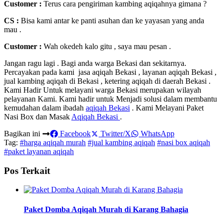
Customer :
Terus cara pengiriman kambing aqiqahnya gimana ?
CS :
Bisa kami antar ke panti asuhan dan ke yayasan yang anda
mau .
Customer :
Wah okedeh kalo gitu , saya mau pesan .
Jangan ragu lagi . Bagi anda warga Bekasi dan sekitarnya.
Percayakan pada kami jasa aqiqah Bekasi , layanan aqiqah Bekasi ,
jual kambing aqiqah di Bekasi , ketering aqiqah di daerah Bekasi .
Kami Hadir Untuk melayani warga Bekasi merupakan wilayah
pelayanan Kami. Kami hadir untuk Menjadi solusi dalam membantu
kemudahan dalam ibadah
aqiqah Bekasi
. Kami Melayani Paket
Nasi Box dan Masak
Aqiqah Bekasi
.
Bagikan ini
Facebook
Twitter/X
WhatsApp
Tag:
#harga aqiqah murah
#jual kambing aqiqah
#nasi box aqiqah
#paket layanan aqiqah
Pos Terkait
Paket Domba Aqiqah Murah di Karang Bahagia