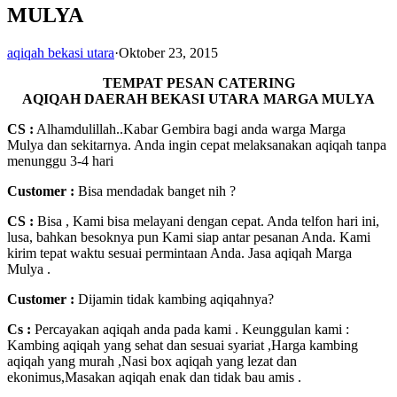
MULYA
aqiqah bekasi utara
·
Oktober 23, 2015
TEMPAT PESAN CATERING
AQIQAH DAERAH BEKASI UTARA MARGA MULYA
CS :
Alhamdulillah..Kabar Gembira bagi anda warga Marga
Mulya dan sekitarnya. Anda ingin cepat melaksanakan aqiqah tanpa
menunggu 3-4 hari
Customer
:
Bisa mendadak banget nih ?
CS :
Bisa , Kami bisa melayani dengan cepat. Anda telfon hari ini,
lusa, bahkan besoknya pun Kami siap antar pesanan Anda. Kami
kirim tepat waktu sesuai permintaan Anda. Jasa aqiqah Marga
Mulya .
Customer :
Dijamin tidak kambing aqiqahnya?
Cs :
Percayakan aqiqah anda pada kami . Keunggulan kami :
Kambing aqiqah yang sehat dan sesuai syariat ,Harga kambing
aqiqah yang murah ,Nasi box aqiqah yang lezat dan
ekonimus,Masakan aqiqah enak dan tidak bau amis .