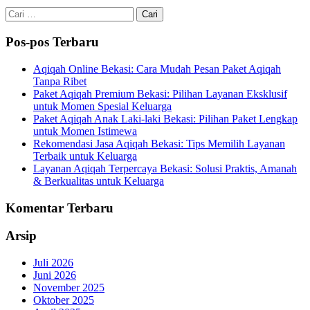
Cari
untuk:
Pos-pos Terbaru
Aqiqah Online Bekasi: Cara Mudah Pesan Paket Aqiqah
Tanpa Ribet
Paket Aqiqah Premium Bekasi: Pilihan Layanan Eksklusif
untuk Momen Spesial Keluarga
Paket Aqiqah Anak Laki-laki Bekasi: Pilihan Paket Lengkap
untuk Momen Istimewa
Rekomendasi Jasa Aqiqah Bekasi: Tips Memilih Layanan
Terbaik untuk Keluarga
Layanan Aqiqah Terpercaya Bekasi: Solusi Praktis, Amanah
& Berkualitas untuk Keluarga
Komentar Terbaru
Arsip
Juli 2026
Juni 2026
November 2025
Oktober 2025