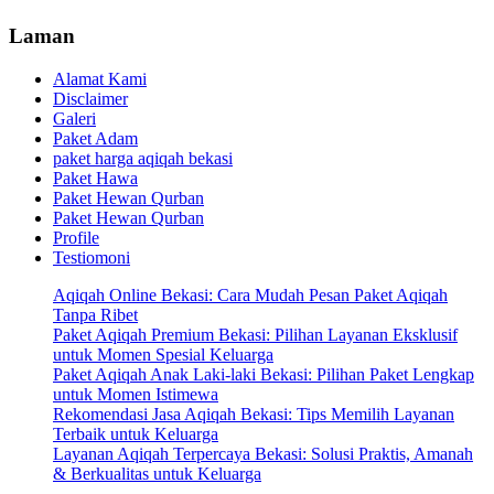
Laman
Alamat Kami
Disclaimer
Galeri
Paket Adam
paket harga aqiqah bekasi
Paket Hawa
Paket Hewan Qurban
Paket Hewan Qurban
Profile
Testiomoni
Aqiqah Online Bekasi: Cara Mudah Pesan Paket Aqiqah
Tanpa Ribet
Paket Aqiqah Premium Bekasi: Pilihan Layanan Eksklusif
untuk Momen Spesial Keluarga
Paket Aqiqah Anak Laki-laki Bekasi: Pilihan Paket Lengkap
untuk Momen Istimewa
Rekomendasi Jasa Aqiqah Bekasi: Tips Memilih Layanan
Terbaik untuk Keluarga
Layanan Aqiqah Terpercaya Bekasi: Solusi Praktis, Amanah
& Berkualitas untuk Keluarga