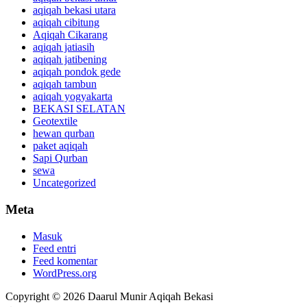
aqiqah bekasi utara
aqiqah cibitung
Aqiqah Cikarang
aqiqah jatiasih
aqiqah jatibening
aqiqah pondok gede
aqiqah tambun
aqiqah yogyakarta
BEKASI SELATAN
Geotextile
hewan qurban
paket aqiqah
Sapi Qurban
sewa
Uncategorized
Meta
Masuk
Feed entri
Feed komentar
WordPress.org
Copyright © 2026 Daarul Munir Aqiqah Bekasi