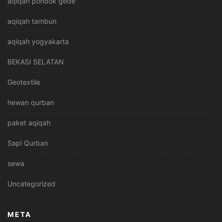
aqiqah pondok gede
aqiqah tambun
aqiqah yogyakarta
BEKASI SELATAN
Geotextile
hewan qurban
paket aqiqah
Sapi Qurban
sewa
Uncategorized
META