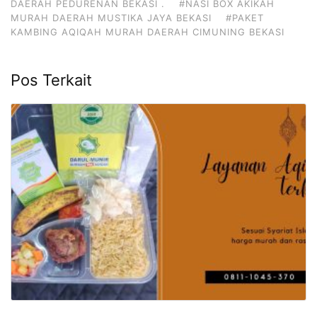
DAERAH PEDURENAN BEKASI .
#NASI BOX AKIKAH
MURAH DAERAH MUSTIKA JAYA BEKASI
#PAKET
KAMBING AQIQAH MURAH DAERAH CIMUNING BEKASI
Pos Terkait