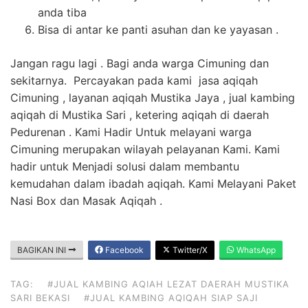
anda tiba
Bisa di antar ke panti asuhan dan ke yayasan .
Jangan ragu lagi . Bagi anda warga Cimuning dan
sekitarnya. Percayakan pada kami jasa aqiqah
Cimuning , layanan aqiqah Mustika Jaya , jual kambing
aqiqah di Mustika Sari , ketering aqiqah di daerah
Pedurenan . Kami Hadir Untuk melayani warga
Cimuning merupakan wilayah pelayanan Kami. Kami
hadir untuk Menjadi solusi dalam membantu
kemudahan dalam ibadah aqiqah. Kami Melayani Paket
Nasi Box dan Masak Aqiqah .
BAGIKAN INI
Facebook
Twitter/X
WhatsApp
TAG:
#JUAL KAMBING AQIAH LEZAT DAERAH MUSTIKA
SARI BEKASI
#JUAL KAMBING AQIQAH SIAP SAJI