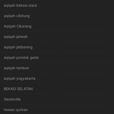
aqiqah bekasi utara
aqiqah cibitung
Aqiqah Cikarang
aqiqah jatiasih
aqiqah jatibening
aqiqah pondok gede
aqiqah tambun
aqiqah yogyakarta
BEKASI SELATAN
Geotextile
hewan qurban