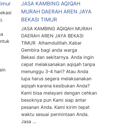
Timur
JASA KAMBING AQIQAH
MURAH DAERAH AREN JAYA
ekasi
BEKASI TIMUR
b.
JASA KAMBING AQIQAH MURAH
sa
DAERAH AREN JAYA BEKASI
untuk
TIMUR Alhamdulillah..Kabar
Gembira bagi anda warga
Bekasi dan sekitarnya. Anda ingin
cepat melaksanakan aqiqah tanpa
ain
menunggu 3-4 hari? Atau Anda
lupa harus segera melaksanakan
aqiqah karena kesibukan Anda?
Kami bisa melayani dengan cehkan
besoknya pun Kami siap antar
pesanan Anda. Kami kirim tepat
waktu sesuai permintaan Anda.
Jasa …