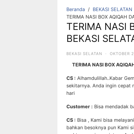
Beranda
BEKASI SELATAN
TERIMA NASI BOX AQIQAH D
TERIMA NASI 
BEKASI SELA
BEKASI SELATAN
·
OKTOBER 2
TERIMA NASI BOX AQIQA
CS :
Alhamdulillah..Kabar Ge
sekitarnya. Anda ingin cepa
hari
Customer
:
Bisa mendadak ba
CS :
Bisa , Kami bisa melayani 
bahkan besoknya pun Kami si