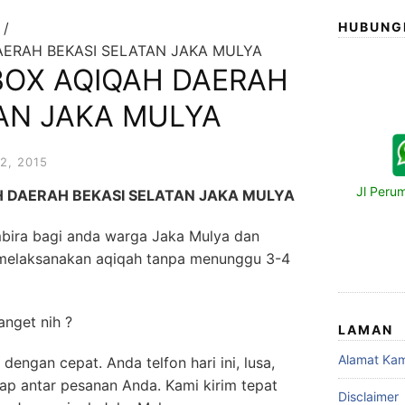
HUBUNG
AERAH BEKASI SELATAN JAKA MULYA
BOX AQIQAH DAERAH
TAN JAKA MULYA
2, 2015
Jl Peru
H DAERAH BEKASI SELATAN JAKA MULYA
mbira bagi anda warga Jaka Mulya dan
t melaksanakan aqiqah tanpa menunggu 3-4
nget nih ?
LAMAN
Alamat Kam
dengan cepat. Anda telfon hari ini, lusa,
ap antar pesanan Anda. Kami kirim tepat
Disclaimer