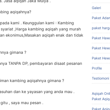
. Jasa aqiqah Jaka Mulya .
Galeri
mbing aqiqahnya?
Paket Ada
pada kami . Keunggulan kami : Kambing
paket harg
 syariat ,Harga kambing aqiqah yang murah
dan ekonimus,Masakan aqiqah enak dan tidak
Paket Haw
Paket Hew
nnya gimana ?
Paket Hew
nya TANPA DP, pembayaran disaat pesanan
Profile
Testiomoni
riman kambing aqiqahnya gimana ?
 asuhan dan ke yayasan yang anda mau .
Aqiqah Onl
Paket Aqiq
itu , saya mau pesan .
Paket Aqiq