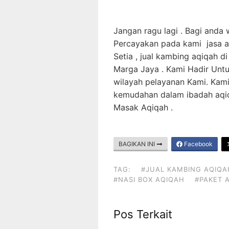
Jangan ragu lagi . Bagi anda
Percayakan pada kami jasa a
Setia , jual kambing aqiqah di
Marga Jaya . Kami Hadir Unt
wilayah pelayanan Kami. Kami
kemudahan dalam ibadah aqiq
Masak Aqiqah .
BAGIKAN INI
Facebook
TAG:
#JUAL KAMBING AQIQA
#NASI BOX AQIQAH
#PAKET 
Pos Terkait