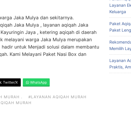
Layanan Ek
Keluarga
 warga Jaka Mulya dan sekitarnya.
Paket Aqiqa
qiqah Jaka Mulya , layanan aqiqah Jaka
Paket Len
 Kayuringin Jaya , ketering aqiqah di daerah
uk melayani warga Jaka Mulya merupakan
Rekomendas
 hadir untuk Menjadi solusi dalam membantu
Memilih La
ah. Kami Melayani Paket Nasi Box dan
Layanan Aq
Praktis, A
Twitter/X
WhatsApp
H MURAH .
#LAYANAN AQIQAH MURAH
AQIQAH MURAH