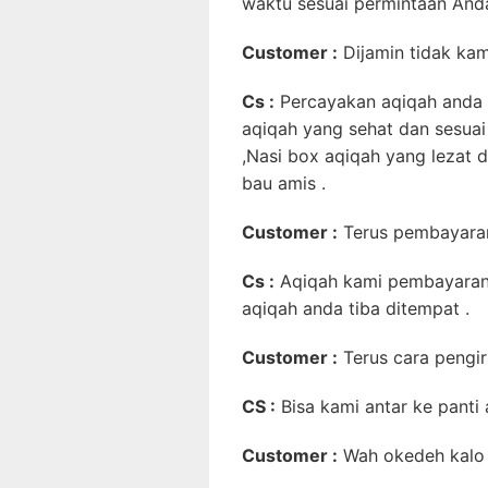
waktu sesuai permintaan Anda
Customer :
Dijamin tidak ka
Cs :
Percayakan aqiqah anda 
aqiqah yang sehat dan sesuai
,Nasi box aqiqah yang lezat 
bau amis .
Customer :
Terus pembayara
Cs :
Aqiqah kami pembayaran
aqiqah anda tiba ditempat .
Customer :
Terus cara pengi
CS :
Bisa kami antar ke panti
Customer :
Wah okedeh kalo g