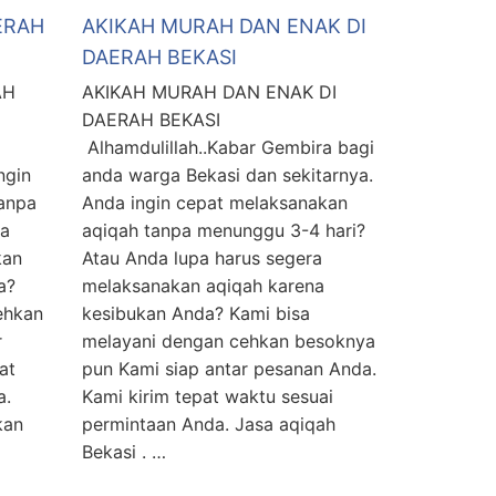
ERAH
AKIKAH MURAH DAN ENAK DI
DAERAH BEKASI
AH
AKIKAH MURAH DAN ENAK DI
DAERAH BEKASI
Alhamdulillah..Kabar Gembira bagi
ngin
anda warga Bekasi dan sekitarnya.
anpa
Anda ingin cepat melaksanakan
da
aqiqah tanpa menunggu 3-4 hari?
kan
Atau Anda lupa harus segera
a?
melaksanakan aqiqah karena
ehkan
kesibukan Anda? Kami bisa
r
melayani dengan cehkan besoknya
at
pun Kami siap antar pesanan Anda.
a.
Kami kirim tepat waktu sesuai
kan
permintaan Anda. Jasa aqiqah
Bekasi . …