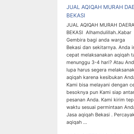
JUAL AQIQAH MURAH DA
BEKASI
JUAL AQIQAH MURAH DAER
BEKASI Alhamdulillah..Kabar
Gembira bagi anda warga
Bekasi dan sekitarnya. Anda i
cepat melaksanakan aqiqah t
menunggu 3-4 hari? Atau An
lupa harus segera melaksana
aqiqah karena kesibukan And
Kami bisa melayani dengan c
besoknya pun Kami siap anta
pesanan Anda. Kami kirim tep
waktu sesuai permintaan And
Jasa aqiqah Bekasi . Percaya
aqiqah …