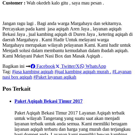
Customer :
Wah okedeh kalo gitu , saya mau pesan .
Jangan ragu lagi . Bagi anda warga Margahayu dan sekitarnya.
Percayakan pada kami jasa aqiqah Aren Jaya , layanan aqiqah
Bekasi Jaya , jual kambing aqiqah di Duren Jaya , ketering aqiqah di
daerah Margahayu . Kami Hadir Untuk melayani warga
Margahayu merupakan wilayah pelayanan Kami. Kami hadir untuk
Menjadi solusi dalam membantu kemudahan dalam ibadah aqiqah.
Kami Melayani Paket Nasi Box dan Masak Aqiqah .
Bagikan ini
Facebook
Twitter/X
WhatsApp
Tag:
#jasa kambing aqiqah
#jual kambing aqiqah murah .
#Layanan
nasi box aqiqah
#Paket layanan aqikah
Pos Terkait
Paket Aqiqah Bekasi Timur 2017
Paket Aqiqah Bekasi Timur 2017 Layanan Aqiqah terbaik
untuk wilayah Tangerang yang suatu saat akan menjadi
layanan terbaik untuk anda semua. Kami memiliki beragam
layanan aqiqah terbaru dan harga yang murah dan terjangkau
bagi dompet anda. Layanan kami memiliki hewan kambing