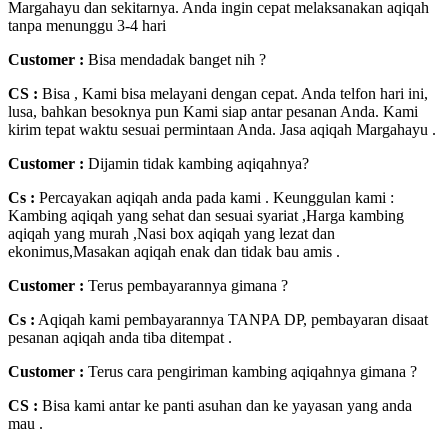
Margahayu dan sekitarnya. Anda ingin cepat melaksanakan aqiqah
tanpa menunggu 3-4 hari
Customer
:
Bisa mendadak banget nih ?
CS :
Bisa , Kami bisa melayani dengan cepat. Anda telfon hari ini,
lusa, bahkan besoknya pun Kami siap antar pesanan Anda. Kami
kirim tepat waktu sesuai permintaan Anda. Jasa aqiqah Margahayu .
Customer :
Dijamin tidak kambing aqiqahnya?
Cs :
Percayakan aqiqah anda pada kami . Keunggulan kami :
Kambing aqiqah yang sehat dan sesuai syariat ,Harga kambing
aqiqah yang murah ,Nasi box aqiqah yang lezat dan
ekonimus,Masakan aqiqah enak dan tidak bau amis .
Customer :
Terus pembayarannya gimana ?
Cs :
Aqiqah kami pembayarannya TANPA DP, pembayaran disaat
pesanan aqiqah anda tiba ditempat .
Customer :
Terus cara pengiriman kambing aqiqahnya gimana ?
CS :
Bisa kami antar ke panti asuhan dan ke yayasan yang anda
mau .