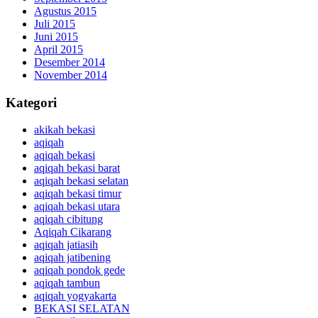
Agustus 2015
Juli 2015
Juni 2015
April 2015
Desember 2014
November 2014
Kategori
akikah bekasi
aqiqah
aqiqah bekasi
aqiqah bekasi barat
aqiqah bekasi selatan
aqiqah bekasi timur
aqiqah bekasi utara
aqiqah cibitung
Aqiqah Cikarang
aqiqah jatiasih
aqiqah jatibening
aqiqah pondok gede
aqiqah tambun
aqiqah yogyakarta
BEKASI SELATAN