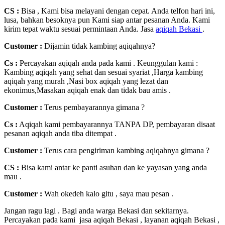
CS :
Bisa , Kami bisa melayani dengan cepat. Anda telfon hari ini,
lusa, bahkan besoknya pun Kami siap antar pesanan Anda. Kami
kirim tepat waktu sesuai permintaan Anda. Jasa
aqiqah Bekasi
.
Customer :
Dijamin tidak kambing aqiqahnya?
Cs :
Percayakan aqiqah anda pada kami . Keunggulan kami :
Kambing aqiqah yang sehat dan sesuai syariat ,Harga kambing
aqiqah yang murah ,Nasi box aqiqah yang lezat dan
ekonimus,Masakan aqiqah enak dan tidak bau amis .
Customer :
Terus pembayarannya gimana ?
Cs :
Aqiqah kami pembayarannya TANPA DP, pembayaran disaat
pesanan aqiqah anda tiba ditempat .
Customer :
Terus cara pengiriman kambing aqiqahnya gimana ?
CS :
Bisa kami antar ke panti asuhan dan ke yayasan yang anda
mau .
Customer :
Wah okedeh kalo gitu , saya mau pesan .
Jangan ragu lagi . Bagi anda warga Bekasi dan sekitarnya.
Percayakan pada kami jasa aqiqah Bekasi , layanan aqiqah Bekasi ,