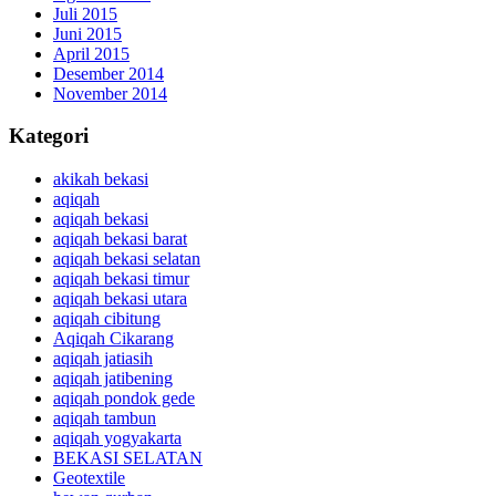
Juli 2015
Juni 2015
April 2015
Desember 2014
November 2014
Kategori
akikah bekasi
aqiqah
aqiqah bekasi
aqiqah bekasi barat
aqiqah bekasi selatan
aqiqah bekasi timur
aqiqah bekasi utara
aqiqah cibitung
Aqiqah Cikarang
aqiqah jatiasih
aqiqah jatibening
aqiqah pondok gede
aqiqah tambun
aqiqah yogyakarta
BEKASI SELATAN
Geotextile