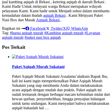
jual kambing aqiqah di Bekasi , ketering aqiqah di daerah Bekasi .
Kami Hadir Untuk melayani warga Bekasi merupakan wilayah
pelayanan Kami. Kami hadir untuk Menjadi solusi dalam membantu
kemudahan dalam ibadah
aqiqah Bekasi
. Kami Melayani Paket
Nasi Box dan Masak
Aqiqah Bekasi
.
Bagikan ini
Facebook
Twitter/X
WhatsApp
Tag:
#harga aqiqah murah
#Kambing aqiqah murah
#Layanan
aqiqah murah
#paket nasi box aqiqah
Pos Terkait
Paket Aqiqah Murah Sukatani
Paket Aqiqah Murah Sukatani Assalamu’alaikum Bapak Ibu,
kali ini kami ingin memperkenalkan Paket Aqiqah Murah
Sukatani yang siap membantu Anda dalam melaksanakan
acara aqiqah dengan mudah dan praktis. Paket aqiqah ini
sudah termasuk dengan berbagai macam kebutuhan mulai dari
hewan qurban, penyembelihan, hingga penyajian hidangan
untuk tamu undangan. Kami menyadari bahwa melaksanakan
aqiqah bukanlah hal …