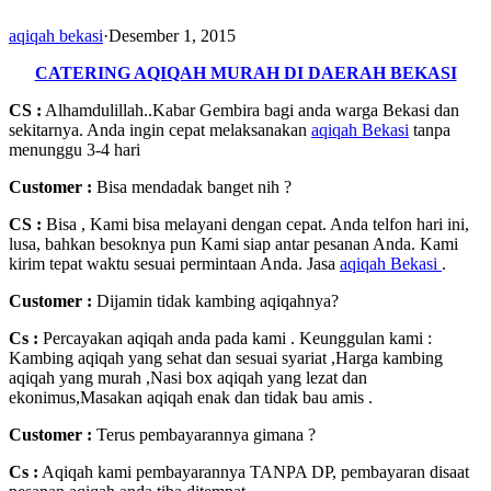
aqiqah bekasi
·
Desember 1, 2015
CATERING AQIQAH MURAH DI DAERAH BEKASI
CS :
Alhamdulillah..Kabar Gembira bagi anda warga Bekasi dan
sekitarnya. Anda ingin cepat melaksanakan
aqiqah Bekasi
tanpa
menunggu 3-4 hari
Customer
:
Bisa mendadak banget nih ?
CS :
Bisa , Kami bisa melayani dengan cepat. Anda telfon hari ini,
lusa, bahkan besoknya pun Kami siap antar pesanan Anda. Kami
kirim tepat waktu sesuai permintaan Anda. Jasa
aqiqah Bekasi
.
Customer :
Dijamin tidak kambing aqiqahnya?
Cs :
Percayakan aqiqah anda pada kami . Keunggulan kami :
Kambing aqiqah yang sehat dan sesuai syariat ,Harga kambing
aqiqah yang murah ,Nasi box aqiqah yang lezat dan
ekonimus,Masakan aqiqah enak dan tidak bau amis .
Customer :
Terus pembayarannya gimana ?
Cs :
Aqiqah kami pembayarannya TANPA DP, pembayaran disaat