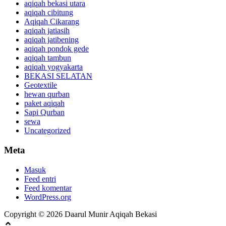
aqiqah bekasi utara
aqiqah cibitung
Aqiqah Cikarang
aqiqah jatiasih
aqiqah jatibening
aqiqah pondok gede
aqiqah tambun
aqiqah yogyakarta
BEKASI SELATAN
Geotextile
hewan qurban
paket aqiqah
Sapi Qurban
sewa
Uncategorized
Meta
Masuk
Feed entri
Feed komentar
WordPress.org
Copyright © 2026 Daarul Munir Aqiqah Bekasi