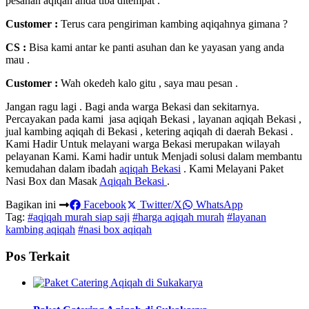
pesanan aqiqah anda tiba ditempat .
Customer :
Terus cara pengiriman kambing aqiqahnya gimana ?
CS :
Bisa kami antar ke panti asuhan dan ke yayasan yang anda
mau .
Customer :
Wah okedeh kalo gitu , saya mau pesan .
Jangan ragu lagi . Bagi anda warga Bekasi dan sekitarnya.
Percayakan pada kami jasa aqiqah Bekasi , layanan aqiqah Bekasi ,
jual kambing aqiqah di Bekasi , ketering aqiqah di daerah Bekasi .
Kami Hadir Untuk melayani warga Bekasi merupakan wilayah
pelayanan Kami. Kami hadir untuk Menjadi solusi dalam membantu
kemudahan dalam ibadah
aqiqah Bekasi
. Kami Melayani Paket
Nasi Box dan Masak
Aqiqah Bekasi
.
Bagikan ini
Facebook
Twitter/X
WhatsApp
Tag:
#aqiqah murah siap saji
#harga aqiqah murah
#layanan
kambing aqiqah
#nasi box aqiqah
Pos Terkait