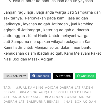
Bisa di antar ke panti asuhan dan ke yayasan .
Jangan ragu lagi . Bagi anda warga Jati Sampurna dan
sekitarnya. Percayakan pada kami jasa aqiqah
Jatikarya , layanan aqiqah Jatiraden , jual kambing
aqiqah di Jatirangga , ketering aqiqah di daerah
Jatiranggon . Kami Hadir Untuk melayani warga
Jati Sampurna merupakan wilayah pelayanan Kami.
Kami hadir untuk Menjadi solusi dalam membantu
kemudahan dalam ibadah aqiqah. Kami Melayani Paket
Nasi Box dan Masak Aqiqah .
BAGIKAN INI
Facebook
Twitter/X
WhatsApp
TAG:
#JUAL KAMBING AQIQAH DAERAH JATIRADEN
BEKASI
#KAMBING AQIQAH BERKUALITAS DAERAH
JATIRANGGA BEKASI .
#LAYANAN AQIQAH MURAH
DAERAH JATI SAMPURNA BEKASI
#NASI BOX AQIQAH