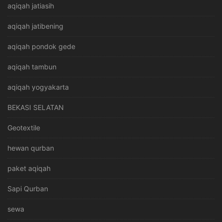
aqiqah jatiasih
aqiqah jatibening
aqiqah pondok gede
aqiqah tambun
aqiqah yogyakarta
BEKASI SELATAN
Geotextile
hewan qurban
paket aqiqah
Sapi Qurban
sewa