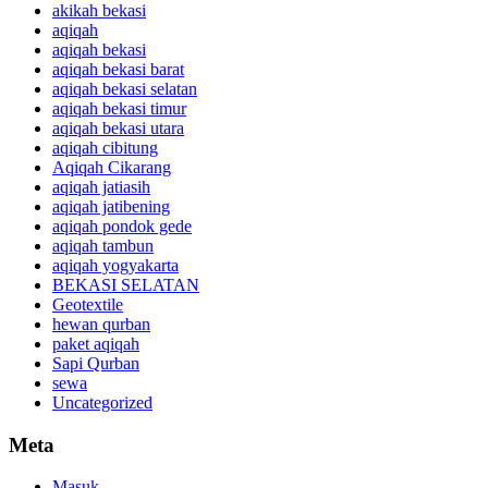
akikah bekasi
aqiqah
aqiqah bekasi
aqiqah bekasi barat
aqiqah bekasi selatan
aqiqah bekasi timur
aqiqah bekasi utara
aqiqah cibitung
Aqiqah Cikarang
aqiqah jatiasih
aqiqah jatibening
aqiqah pondok gede
aqiqah tambun
aqiqah yogyakarta
BEKASI SELATAN
Geotextile
hewan qurban
paket aqiqah
Sapi Qurban
sewa
Uncategorized
Meta
Masuk