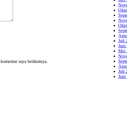
Nov
Okto
Sept
Nov
Okto
Sept
Agus
Juli
Juni
Mei 
Nov
Sept
 komentar saya berikutnya.
Agus
Juli
Juni