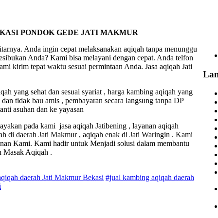
EKASI PONDOK GEDE JATI MAKMUR
itarnya. Anda ingin cepat melaksanakan aqiqah tanpa menunggu
kesibukan Anda? Kami bisa melayani dengan cepat. Anda telfon
ami kirim tepat waktu sesuai permintaan Anda. Jasa aqiqah Jati
La
ah yang sehat dan sesuai syariat , harga kambing aqiqah yang
k dan tidak bau amis , pembayaran secara langsung tanpa DP
panti asuhan dan ke yayasan
ayakan pada kami jasa aqiqah Jatibening , layanan aqiqah
qah di daerah Jati Makmur , aqiqah enak di Jati Waringin . Kami
nan Kami. Kami hadir untuk Menjadi solusi dalam membantu
n Masak Aqiqah .
aqiqah daerah Jati Makmur Bekasi
#jual kambing aqiqah daerah
i