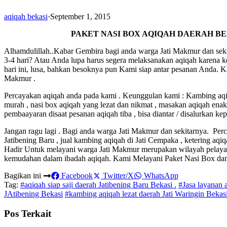
aqiqah bekasi
·
September 1, 2015
PAKET NASI BOX AQIQAH DAERAH B
Alhamdulillah..Kabar Gembira bagi anda warga Jati Makmur dan sek
3-4 hari? Atau Anda lupa harus segera melaksanakan aqiqah karena 
hari ini, lusa, bahkan besoknya pun Kami siap antar pesanan Anda. K
Makmur .
Percayakan aqiqah anda pada kami . Keunggulan kami : Kambing aqiq
murah , nasi box aqiqah yang lezat dan nikmat , masakan aqiqah ena
pembaayaran disaat pesanan aqiqah tiba , bisa diantar / disalurkan ke
Jangan ragu lagi . Bagi anda warga Jati Makmur dan sekitarnya. Perc
Jatibening Baru , jual kambing aqiqah di Jati Cempaka , ketering aqi
Hadir Untuk melayani warga Jati Makmur merupakan wilayah pelaya
kemudahan dalam ibadah aqiqah. Kami Melayani Paket Nasi Box da
Bagikan ini
Facebook
Twitter/X
WhatsApp
Tag:
#aqiqah siap saji daerah Jatibening Baru Bekasi .
#Jasa layanan 
JAtibening Bekasi
#kambing aqiqah lezat daerah Jati Waringin Bekas
Pos Terkait