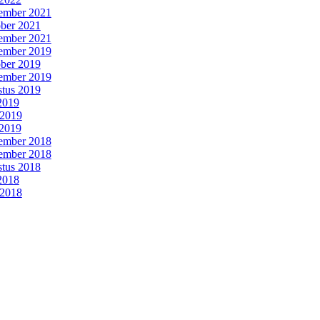
ember 2021
ber 2021
ember 2021
ember 2019
ber 2019
ember 2019
tus 2019
 2019
 2019
2019
ember 2018
ember 2018
tus 2018
 2018
 2018