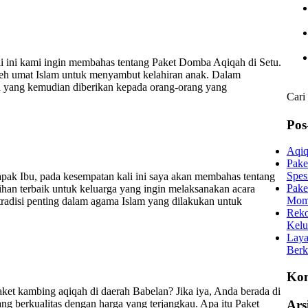
i ini kami ingin membahas tentang Paket Domba Aqiqah di Setu.
leh umat Islam untuk menyambut kelahiran anak. Dalam
 yang kemudian diberikan kepada orang-orang yang
Cari
Pos
Aqiq
Pake
Spes
ak Ibu, pada kesempatan kali ini saya akan membahas tentang
Pake
han terbaik untuk keluarga yang ingin melaksanakan acara
Mom
tradisi penting dalam agama Islam yang dilakukan untuk
Reko
Kelu
Laya
Berk
Kom
et kambing aqiqah di daerah Babelan? Jika iya, Anda berada di
Ars
ng berkualitas dengan harga yang terjangkau. Apa itu Paket