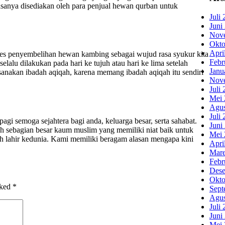
sanya disediakan oleh para penjual hewan qurban untuk
Juli
Juni
Nov
Okto
Apri
s penyembelihan hewan kambing sebagai wujud rasa syukur kita
Febr
alu dilakukan pada hari ke tujuh atau hari ke lima setelah
Janu
ksanakan ibadah aqiqah, karena memang ibadah aqiqah itu sendiri
Nov
Juli
Mei 
Agus
Juli
i semoga sejahtera bagi anda, keluarga besar, serta sahabat.
Juni
h sebagian besar kaum muslim yang memiliki niat baik untuk
Mei 
h lahir kedunia. Kami memiliki beragam alasan mengapa kini
Apri
Mare
Febr
Dese
Okto
rked
*
Sept
Agus
Juli
Juni
Mei 