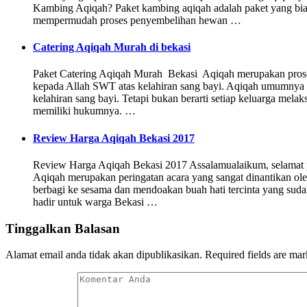
Kambing Aqiqah? Paket kambing aqiqah adalah paket yang bia
mempermudah proses penyembelihan hewan …
Catering Aqiqah Murah di bekasi
Paket Catering Aqiqah Murah Bekasi Aqiqah merupakan prose
kepada Allah SWT atas kelahiran sang bayi. Aqiqah umumnya sel
kelahiran sang bayi. Tetapi bukan berarti setiap keluarga mela
memiliki hukumnya. …
Review Harga Aqiqah Bekasi 2017
Review Harga Aqiqah Bekasi 2017 Assalamualaikum, selamat pag
Aqiqah merupakan peringatan acara yang sangat dinantikan ole
berbagi ke sesama dan mendoakan buah hati tercinta yang suda
hadir untuk warga Bekasi …
Tinggalkan Balasan
Alamat email anda tidak akan dipublikasikan.
Required fields are ma